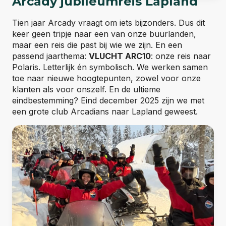
Arcady jubileumreis Lapland
Tien jaar Arcady vraagt om iets bijzonders. Dus dit
keer geen tripje naar een van onze buurlanden,
maar een reis die past bij wie we zijn. En een
passend jaarthema:
VLUCHT ARC10
: onze reis naar
Polaris. Letterlijk én symbolisch. We werken samen
toe naar nieuwe hoogtepunten, zowel voor onze
klanten als voor onszelf. En de ultieme
eindbestemming? Eind december 2025 zijn we met
een grote club Arcadians naar Lapland geweest.
02-01-2017
Zolderjaren
Arcady opereerde vanuit de zolderkamer.