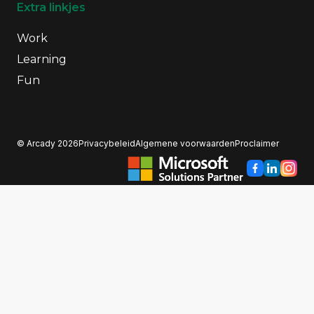
Extra linkjes
01-01-2022
2022: Nieuwe koers & plek
Work
Learning
Verhuizing naar nieuwe, ruime kantoor 'The Mayor'.
Fun
© Arcady 2026
Privacybeleid
Algemene voorwaarden
Proclaimer
02-01-2023
2023: Verbinding