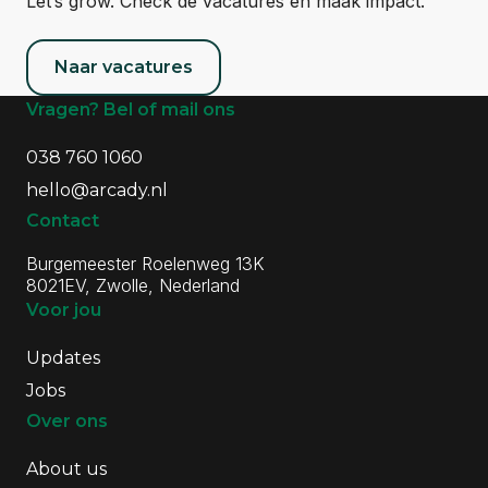
Let’s grow. Check de vacatures en maak impact.
Naar vacatures
01-01-2021
Algemene informatie
Vragen? Bel of mail ons
2021: Thema's & innovatie
Kickoff met jaarthema Fast & Furious.
038 760 1060
hello@arcady.nl
Contact
Burgemeester Roelenweg 13K
8021EV, Zwolle, Nederland
Voor jou
Updates
Jobs
Over ons
About us