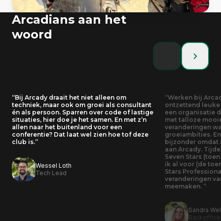
Arcadians aan het
woord
Bij Arcady draait het niet alleen om
Werken bij Arcad
techniek, maar ook om groei als consultant
ontzettend leuke 
én als persoon. Sparren over code of lastige
een organisatie d
situaties, hier doe je het samen. En met z’n
met talloze mooi
01-01-2018
allen naar het buitenland voor een
veranderingen w
2018: Nieuwe energie en structuur
conferentie? Dat laat wel zien hoe tof deze
groeiambities. En 
club is.
bijzonder omdat 
aan Arcady. Tijde
Maico werd Managing Director.
Seven Stars (toen
ik al voor (de t
Wessel Loth
Stars Professiona
Tech Lead
veranderingen va
meemaken.
Sandra We
Backoffic