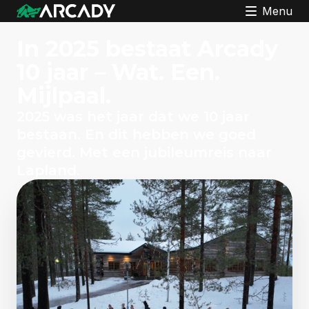
Menu
In 2025 bestaat Arcady
10 jaar
– Wat. Een.
Mijlpaal.
2025 was het jaar dat we 10 jaar
bestaan. En dit hebben we goed
gevierd. Met een jubileumreis naar
Lapland.