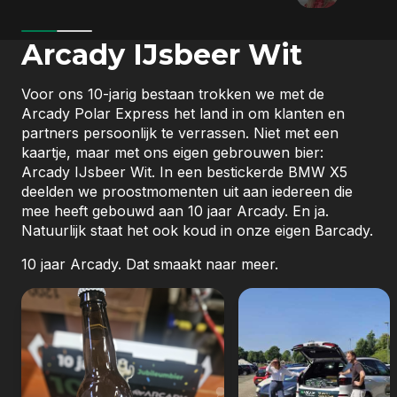
Arcady IJsbeer Wit
Voor ons 10-jarig bestaan trokken we met de
Arcady Polar Express het land in om klanten en
partners persoonlijk te verrassen. Niet met een
kaartje, maar met ons eigen gebrouwen bier:
01-01-2019
Arcady IJsbeer Wit. In een bestickerde BMW X5
2019: Verhuizing & succes
deelden we proostmomenten uit aan iedereen die
mee heeft gebouwd aan 10 jaar Arcady. En ja.
Verhuizing naar het eerste eigen kantoor.
Natuurlijk staat het ook koud in onze eigen Barcady.
10 jaar Arcady. Dat smaakt naar meer.