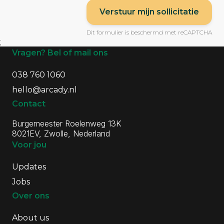
Verstuur mijn sollicitatie
Dit formulier is beschermd met reCAPTCHA
;
Algemene informatie
Vragen? Bel of mail ons
038 760 1060
hello@arcady.nl
Contact
Burgemeester Roelenweg 13K
8021EV, Zwolle, Nederland
Voor jou
Updates
Jobs
Over ons
About us