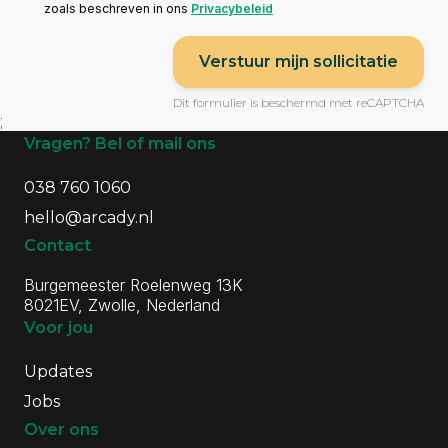
zoals beschreven in ons
Privacybeleid
Verstuur mijn sollicitatie
Dit formulier is beschermd met reCAPTCHA
;
Algemene informatie
Vragen? Bel of mail ons
038 760 1060
hello@arcady.nl
Contact
Burgemeester Roelenweg 13K
8021EV, Zwolle, Nederland
Voor jou
Updates
Jobs
Over ons