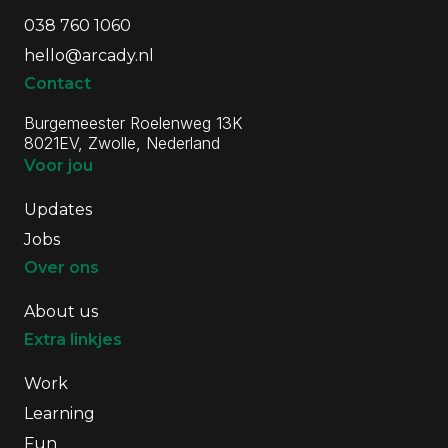
Cloud Engineers (Azure). Ontwerpen en
038 760 1060
implementeren van cloudarchitecturen. Je
werkt met Azure, CI/CD pipelines en
hello@arcady.nl
infrastructuur-as-code.
Contact
Frontend Developers. Zorgen voor sterke
user experiences met moderne
Burgemeester Roelenweg 13K
frameworks zoals React en TypeScript.
8021EV, Zwolle, Nederland
Voor jou
Fullstack Developers. Werken over de hele
stack en verbinden frontend en backend
Updates
tot één geheel. Wat je rol ook is: je werkt
altijd samen in een team en blijft jezelf
Jobs
ontwikkelen.
Over ons
About us
Extra linkjes
Work
Learning
Fun