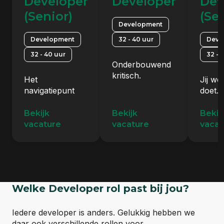
Developer
Developer
Dev
(Senior)
(Se
Development
Development
32 - 40 uur
Deve
32 - 40 uur
32 - 
Onderbouwend
kritisch.
Het
Jij we
navigatiepunt
doet. 
voor klanten én
to End
Arcadians
Bekijk
Bekijk
Bekij
vacature
vacature
vacat
Welke Developer rol past bij jou?
Iedere developer is anders. Gelukkig hebben we
daar ook verschillende rollen voor.