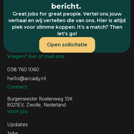
bericht.
Great jobs for great people. Vertel ons jouw
verhaal en wij vertellen die van ons. Hier is altijd
plek voor slimme koppen. It’s a match? Then
let’s go!
Open sollicitatie
Algemene informatie
Vragen? Bel of mail ons
038 760 1060
hello@arcady.nl
Contact
Burgemeester Roelenweg 13K
8021EV, Zwolle, Nederland
Voor jou
Updates
Jobs