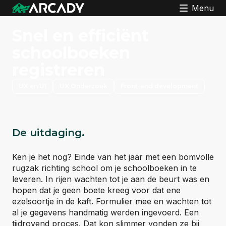
Menu
Snel en efficiënt
schoolboeken
registreren
UX en UI
UX Onderzoek
Front-end development
De uitdaging
.
Ken je het nog? Einde van het jaar met een bomvolle
rugzak richting school om je schoolboeken in te
leveren. In rijen wachten tot je aan de beurt was en
hopen dat je geen boete kreeg voor dat ene
ezelsoortje in de kaft. Formulier mee en wachten tot
al je gegevens handmatig werden ingevoerd. Een
tijdrovend proces. Dat kon slimmer vonden ze bij