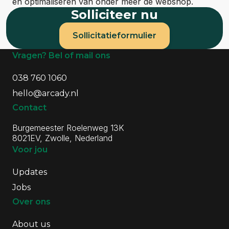
en optimaliseren van onder meer de webshop.
Solliciteer nu
Sollicitatieformulier
Algemene informatie
Vragen? Bel of mail ons
038 760 1060
hello@arcady.nl
Contact
Burgemeester Roelenweg 13K
8021EV, Zwolle, Nederland
Voor jou
Updates
Jobs
Over ons
About us