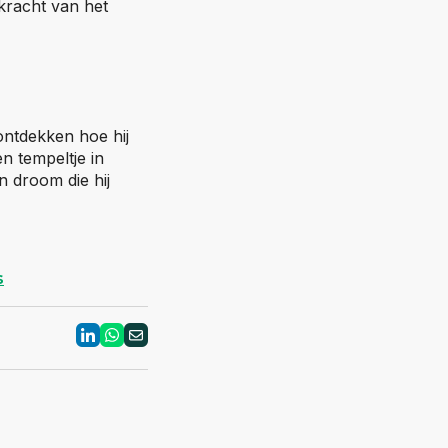
kracht van het
 ontdekken hoe hij
n tempeltje in
n droom die hij
s