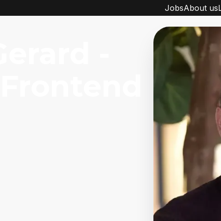
Jobs
About us
erard -
 Frontend