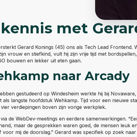
kennis met Gerar
sterkt Gerard Konings (45) ons als Tech Lead Frontend. 
n vrouw en stiefkind, vult hij zijn vrije tijd met bordspellen
GO bouwen en lekker uit eten gaan.
ehkamp naar Arcady
hebben gestudeerd op Windesheim werkte hij bij Novaware,
 als langste hoofdstuk Wehkamp. Tijd voor een nieuwe stap
: vier verdiepingen boven zijn vorige werkplek.
l via de WebDev-meetings en eerdere samenwerkingen. “Een
pannend, maar de gesprekken waren goed, de mensen leuk en
 voor mij de doorslag.” Gerard was specifiek op zoek naar 