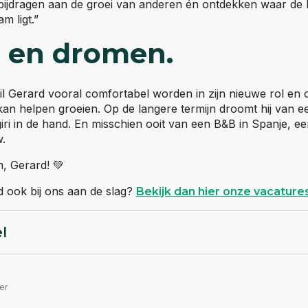
g bijdragen aan de groei van anderen én ontdekken waar de 
m ligt.”
 en dromen.
 wil Gerard vooral comfortabel worden in zijn nieuwe rol en
an helpen groeien. Op de langere termijn droomt hij van ee
ri in de hand. En misschien ooit van een B&B in Spanje, ee
w.
, Gerard! 💚
rd ook bij ons aan de slag?
Bekijk dan hier onze vacature
el
er