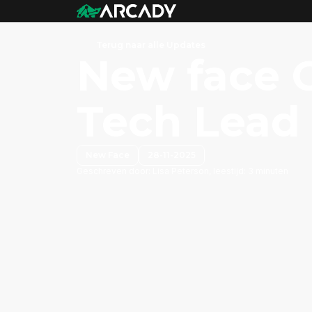
Terug naar alle Updates
New face G
Tech Lead
New Face
28-11-2025
Geschreven door:
Lisa Peterson, leestijd: 3 minuten