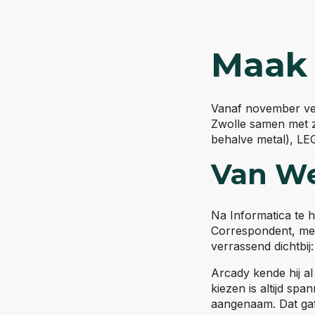
Maak 
Vanaf november ver
Zwolle samen met zij
behalve metal), LE
Van W
Na Informatica te 
Correspondent, met
verrassend dichtbij
Arcady kende hij a
kiezen is altijd s
aangenaam. Dat gaf