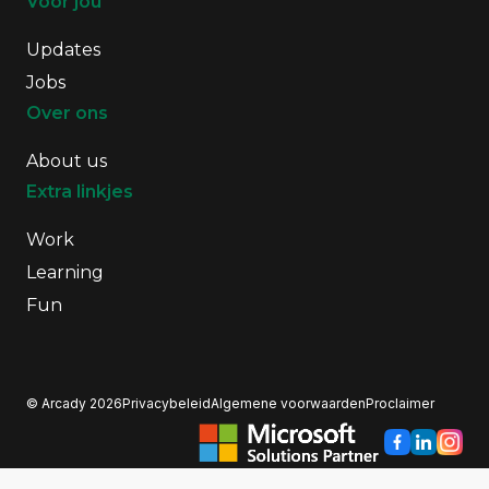
Voor jou
Updates
Jobs
Over ons
About us
Extra linkjes
Work
Learning
Fun
© Arcady 2026
Privacybeleid
Algemene voorwaarden
Proclaimer