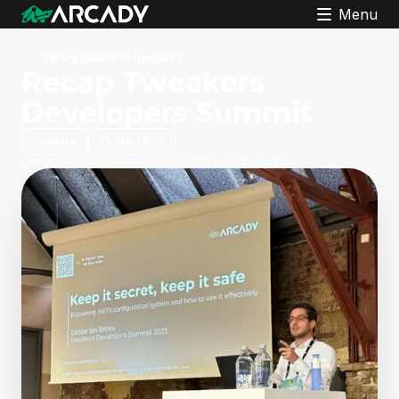
Menu
Terug naar alle Updates
Recap Tweakers
Developers Summit
Update
19-09-2023
Geschreven door:
Demiën Drost, leestijd: 6 minuten