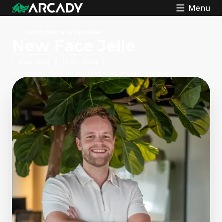
Menu
Terug naar alle Updates
New Face Jelle
New Face
15-05-2024
Geschreven door:
Arcady Marketing, leestijd: 2 minuten